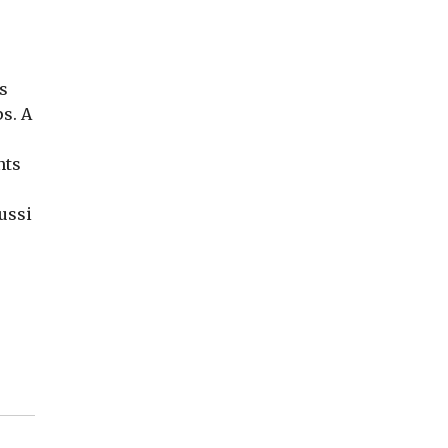
s
ps. A
nts
ussi