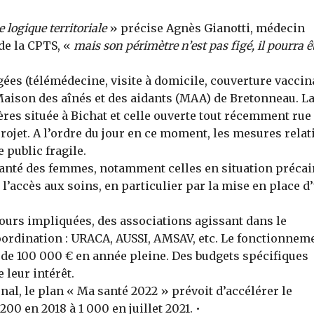
 logique territoriale
» précise Agnès Gianotti, médecin
 de la CPTS, «
mais son périmètre n’est pas figé, il pourra ê
ées (télémédecine, visite à domicile, couverture vaccin
Maison des aînés et des aidants (MAA) de Bretonneau. L
es située à Bichat et celle ouverte tout récemment rue
rojet. A l’ordre du jour en ce moment, les mesures relat
 public fragile.
 santé des femmes, notamment celles en situation précai
e l’accès aux soins, en particulier par la mise en place d
jours impliquées, des associations agissant dans le
coordination : URACA, AUSSI, AMSAV, etc. Le fonctionnem
 de 100 000 € en année pleine. Des budgets spécifiques
 leur intérêt.
onal, le plan « Ma santé 2022 » prévoit d’accélérer le
0 en 2018 à 1 000 en juillet 2021. •