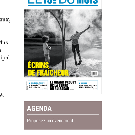
aux,
Plus
a
cipal
é.
AGENDA
Proposez un événement