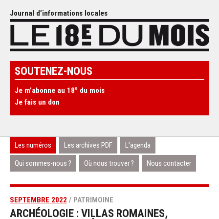
Journal d’informations locales
SOUTENEZ-NOUS
e
Je m’abonne au 18
du mois
Je fais un don
Les numéros
Les archives PDF
L’agenda
Qui sommes-nous ?
Où nous trouver ?
Nous contacter
SEPTEMBRE 2022
/ PATRIMOINE
ARCHÉOLOGIE : VILLAS ROMAINES,