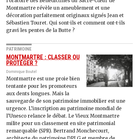
l’oratoire des Bénédictines du Sacré-Cœur de
Montmartre révèle un ameublement et une
décoration parfaitement originaux signés Jean et
Sébastien Touret. Qui sont-ils et comment ont-t-ils
gravi les pentes de la Butte ?
PATRIMOINE
MONTMARTRE : CLASSER OU
PROTÉGER ?
Dominique Boutel
Montmartre est une proie bien
tentante pour les promoteurs
aux dents longues. Mais la
sauvegarde de son patrimoine immobilier est une
urgence. L’inscription au patrimoine mondial de
l’Unesco relance le débat. Le Vieux Montmartre
milite pour un classement en site patrimonial
remarquable (SPR). Bertrand Monchecourt,
architecte du patrimoine DPLG et membre de