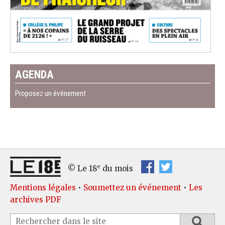
AGENDA
Proposez un événement
e
© Le 18
du mois
Mentions légales
•
Soumettez un événement
•
Les
archives PDF