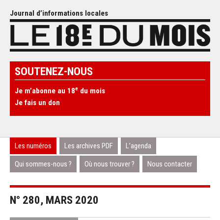
Journal d’informations locales
SOUTENEZ-NOUS
e
Je m’abonne au 18
du mois
Je fais un don
Les numéros
Les archives PDF
L’agenda
Qui sommes-nous ?
Où nous trouver ?
Nous contacter
N° 280, MARS 2020