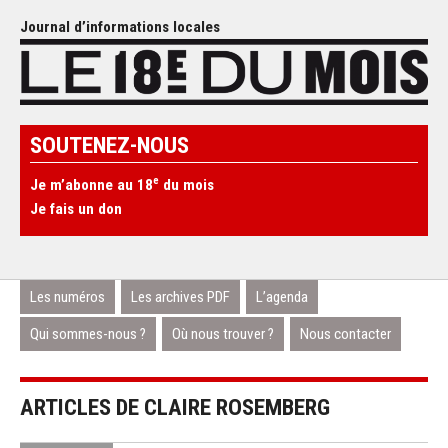
Journal d’informations locales
SOUTENEZ-NOUS
e
Je m’abonne au 18
du mois
Je fais un don
Les numéros
Les archives PDF
L’agenda
Qui sommes-nous ?
Où nous trouver ?
Nous contacter
ARTICLES DE CLAIRE ROSEMBERG