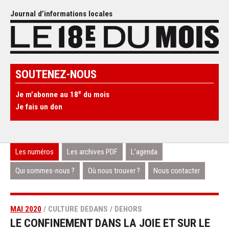
Journal d’informations locales
SOUTENEZ-NOUS
e
Je m’abonne au 18
du mois
Je fais un don
Les numéros
Les archives PDF
L’agenda
Qui sommes-nous ?
Où nous trouver ?
Nous contacter
MAI 2020
/ CULTURE DEDANS / DEHORS
LE CONFINEMENT DANS LA JOIE ET SUR LE