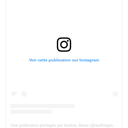
Voir cette publication sur Instagram
Une publication partagée par Audrey Jésus (@audreyjesus)
le
17