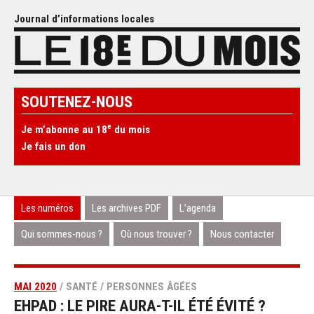
Journal d’informations locales
SOUTENEZ-NOUS
e
Je m’abonne au 18
du mois
Je fais un don
Les numéros
Les archives PDF
L’agenda
Qui sommes-nous ?
Où nous trouver ?
Nous contacter
MAI 2020
/ SANTÉ / PERSONNES ÂGÉES
EHPAD : LE PIRE AURA-T-IL ÉTÉ ÉVITÉ ?