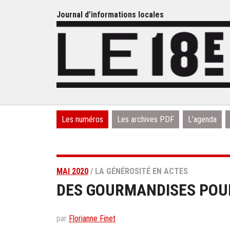
Journal d’informations locales
Les numéros
Les archives PDF
L’agenda
MAI 2020
/ LA GÉNÉROSITÉ EN ACTES
DES GOURMANDISES POU
par
Florianne Finet