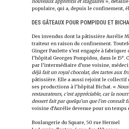
nouveaux apprentis et stagiaires
», détaill
populaire, qui a, depuis le confinement, 
DES GÂTEAUX POUR POMPIDOU ET BICH
Des invendus dont la pâtissière Aurélie Ma
traiteur en raison du confinement. Toutefoi
Ginger Paulette s’est engagée à fabrique
e
l’hôpital Georges Pompidou, dans le 15
. 
par l’intermédiaire d’une voisine, médeci
déjà fait un royal chocolat, des tartes aux fr
pâtissière. Elle a aussi rejoint le collecti
ses productions à l’hôpital Bichat. «
Nous 
restaurateurs, c’est appréciable, car la nour
dessert fait par quelqu’un que l’on connaît f
voisine d’Aurélie devenue pour un temps 
Boulangerie du Square, 50 rue Hermel