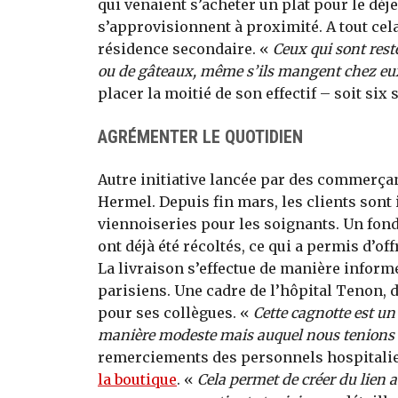
qui venaient s’acheter un plat pour le déj
s’approvisionnent à proximité. A tout cela 
résidence secondaire. «
Ceux qui sont rest
ou de gâteaux, même s’ils mangent chez eux
placer la moitié de son effectif – soit six
AGRÉMENTER LE QUOTIDIEN
Autre initiative lancée par des commerçan
Hermel. Depuis fin mars, les clients sont 
viennoiseries pour les soignants. Un fond
ont déjà été récoltés, ce qui a permis d’o
La livraison s’effectue de manière informe
parisiens. Une cadre de l’hôpital Tenon, 
pour ses collègues. «
Cette cagnotte est u
manière modeste mais auquel nous tenions
remerciements des personnels hospitalie
la boutique
. «
Cela permet de créer du lien a