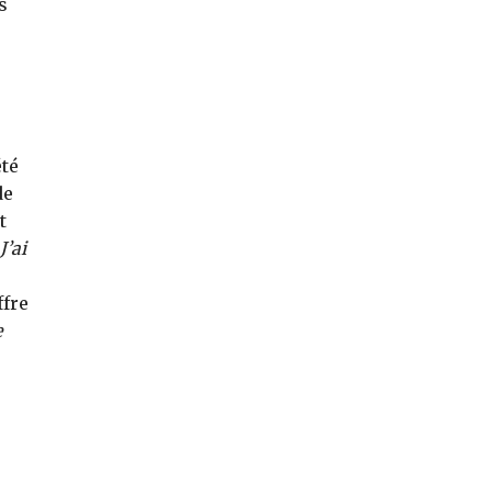
s
été
de
t
J’ai
ffre
e