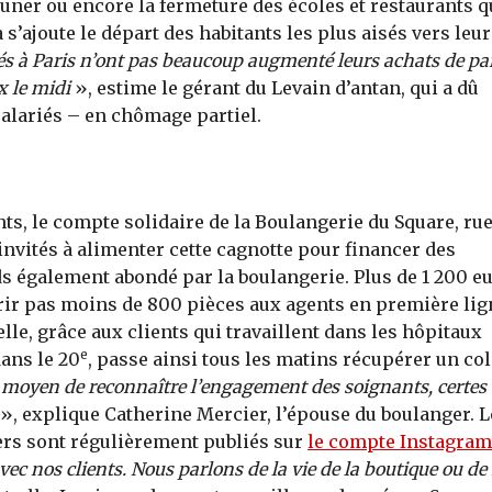
euner ou encore la fermeture des écoles et restaurants q
s’ajoute le départ des habitants les plus aisés vers leur
és à Paris n’ont pas beaucoup augmenté leurs achats de pa
 le midi
», estime le gérant du Levain d’antan, qui a dû
 salariés – en chômage partiel.
ts, le compte solidaire de la Boulangerie du Square, ru
invités à alimenter cette cagnotte pour financer des
s également abondé par la boulangerie. Plus de 1 200 e
ffrir pas moins de 800 pièces aux agents en première lig
lle, grâce aux clients qui travaillent dans les hôpitaux
e
dans le 20
, passe ainsi tous les matins récupérer un col
n moyen de reconnaître l’engagement des soignants, certes
», explique Catherine Mercier, l’épouse du boulanger. L
rs sont régulièrement publiés sur
le compte Instagram
vec nos clients. Nous parlons de la vie de la boutique ou de