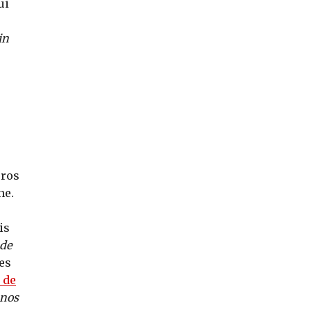
ui
in
e
uros
ne.
is
 de
es
 de
 nos