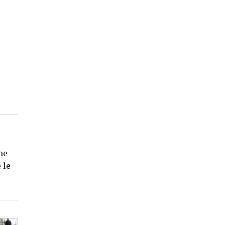
me
 le