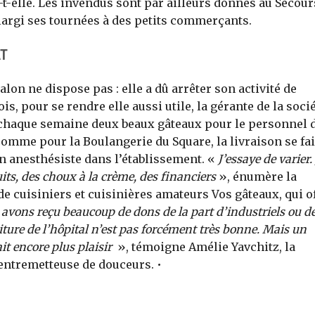
e-t-elle. Les invendus sont par ailleurs donnés au Secour
élargi ses tournées à des petits commerçants.
AT
lon ne dispose pas : elle a dû arrêter son activité de
s, pour se rendre elle aussi utile, la gérante de la soci
r chaque semaine deux beaux gâteaux pour le personnel 
Comme pour la Boulangerie du Square, la livraison se fai
n anesthésiste dans l’établissement. «
J’essaye de varier. 
uits, des choux à la crème, des financiers
», énumère la
f de cuisiniers et cuisinières amateurs Vos gâteaux, qui o
avons reçu beaucoup de dons de la part d’industriels ou d
riture de l’hôpital n’est pas forcément très bonne. Mais un
ait encore plus plaisir
», témoigne Amélie Yavchitz, la
entremetteuse de douceurs. •