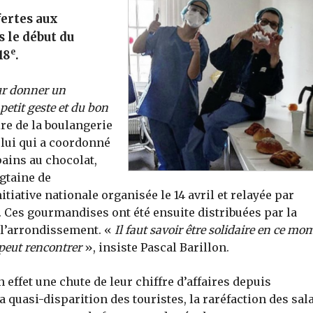
fertes aux
 le début du
e
18
.
our donner un
petit geste et du bon
re de la boulangerie
 lui qui a coordonné
pains au chocolat,
gtaine de
iative nationale organisée le 14 avril et relayée par
. Ces gourmandises ont été ensuite distribuées par la
e l’arrondissement. «
Il faut savoir être solidaire en ce mo
 peut rencontrer
», insiste Pascal Barillon.
ffet une chute de leur chiffre d’affaires depuis
a quasi-disparition des touristes, la raréfaction des sal